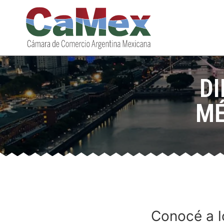
D
MÉ
Conocé a lo