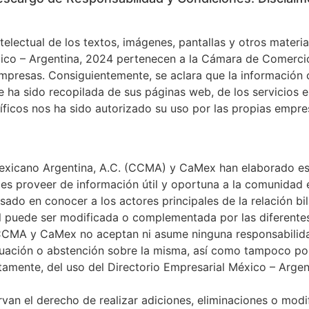
electual de los textos, imágenes, pantallas y otros materia
xico – Argentina, 2024 pertenecen a la Cámara de Comerci
mpresas. Consiguientemente, se aclara que la información 
ue ha sido recopilada de sus páginas web, de los servicios 
íficos nos ha sido autorizado su uso por las propias empre
xicano Argentina, A.C. (CCMA) y CaMex han elaborado es
 es proveer de información útil y oportuna a la comunidad e
sado en conocer a los actores principales de la relación bil
al puede ser modificada o complementada por las diferent
 CCMA y CaMex no aceptan ni asume ninguna responsabilidad
tuación o abstención sobre la misma, así como tampoco po
ctamente, del uso del Directorio Empresarial México – Arge
n el derecho de realizar adiciones, eliminaciones o modi