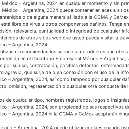
l México – Argentina, 2024 en cualquier momento y sin prev
l México – Argentina, 2024 puede contener enlaces a sitio
mantenidos o de alguna manera afiliado a la CCMA y CaM
b está libre de virus u otros componentes dañinos. Tenga 
sión, relevancia, puntualidad o integridad de cualquier inf
ntenidos de otros sitios web que usted pueda visitar a trav
ico – Argentina, 2024.
izan ni recomiendan los servicios o productos que ofert
ontenida en el Directorio Empresarial México – Argentina,
 por su uso, contratación, posibles defectos, enfermedade
ro agravio, que surja de o en conexión con el uso de la inf
xico – Argentina, 2024, así como tampoco por cualquier d
acto, omisión, representación o cualquier otra conducta de 
s de cualquier tipo, nombres registrados, logos o insignias
ico – Argentina, 2024, son propiedad de sus respectivos du
xico – Argentina, 2024 ni la CCMA y CaMex aceptarán ning
México – Argentina, 2024 puede utilizar cookies cuando us