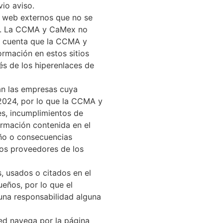
io aviso.
s web externos que no se
ex. La CCMA y CaMex no
en cuenta que la CCMA y
ormación en estos sitios
és de los hiperenlaces de
an las empresas cuya
 2024, por lo que la CCMA y
s, incumplimientos de
ormación contenida en el
año o consecuencias
los proveedores de los
, usados o citados en el
eños, por lo que el
una responsabilidad alguna
ted navega por la página