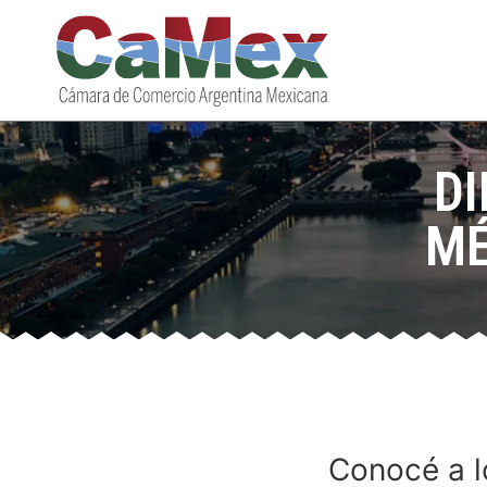
D
MÉ
Conocé a lo