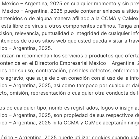
l México – Argentina, 2025 en cualquier momento y sin prev
l México – Argentina, 2025 puede contener enlaces a sitio
mantenidos o de alguna manera afiliado a la CCMA y CaM
b está libre de virus u otros componentes dañinos. Tenga 
sión, relevancia, puntualidad o integridad de cualquier inf
ntenidos de otros sitios web que usted pueda visitar a trav
ico – Argentina, 2025.
izan ni recomiendan los servicios o productos que ofert
ontenida en el Directorio Empresarial México – Argentina,
es por su uso, contratación, posibles defectos, enfermeda
ro agravio, que surja de o en conexión con el uso de la inf
xico – Argentina, 2025, así como tampoco por cualquier d
acto, omisión, representación o cualquier otra conducta de 
s de cualquier tipo, nombres registrados, logos o insignias
ico – Argentina, 2025, son propiedad de sus respectivos du
xico – Argentina, 2025 ni la CCMA y CaMex aceptarán ning
México – Argentina, 2025 puede utilizar cookies cuando us