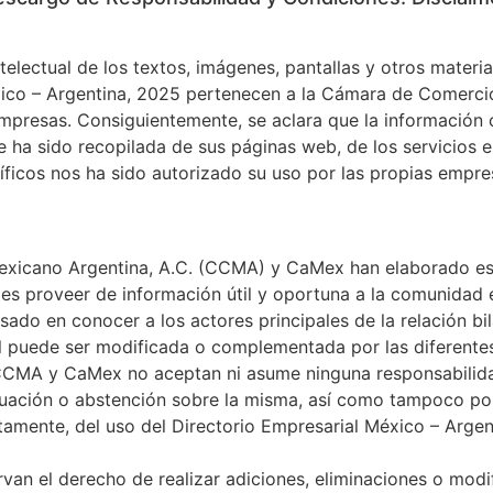
electual de los textos, imágenes, pantallas y otros materia
xico – Argentina, 2025 pertenecen a la Cámara de Comerci
mpresas. Consiguientemente, se aclara que la información 
ue ha sido recopilada de sus páginas web, de los servicios 
íficos nos ha sido autorizado su uso por las propias empre
xicano Argentina, A.C. (CCMA) y CaMex han elaborado es
 es proveer de información útil y oportuna a la comunidad e
sado en conocer a los actores principales de la relación bil
al puede ser modificada o complementada por las diferent
 CCMA y CaMex no aceptan ni asume ninguna responsabilidad
tuación o abstención sobre la misma, así como tampoco po
ctamente, del uso del Directorio Empresarial México – Arge
n el derecho de realizar adiciones, eliminaciones o modi