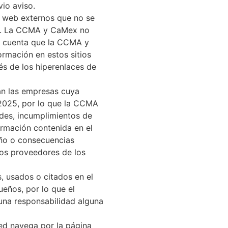
io aviso.
s web externos que no se
ex. La CCMA y CaMex no
en cuenta que la CCMA y
ormación en estos sitios
és de los hiperenlaces de
an las empresas cuya
 2025, por lo que la CCMA
des, incumplimientos de
ormación contenida en el
año o consecuencias
los proveedores de los
, usados o citados en el
eños, por lo que el
una responsabilidad alguna
ted navega por la página