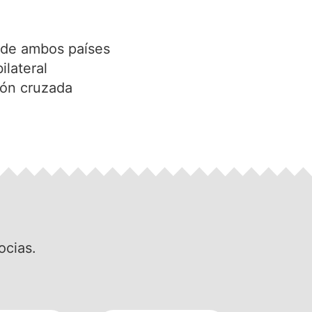
s de ambos países
ilateral
ión cruzada
ocias.