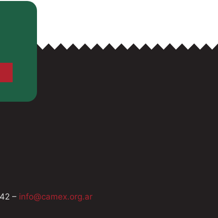
742 –
info@camex.org.ar