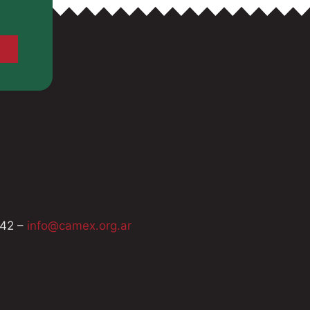
742 –
info@camex.org.ar